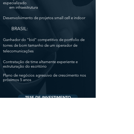
especializado
em infraestrutura
Desenvolvimento de projetos small cell e indoor
BRASIL:
Ganhador do "bid" competitivo de portfolio de
torres de bom tamanho de um operador de
telecomunicações
Contratação de time altamente experiente e
estruturação do escritório
Plano de negócios agressivo de crescimento nos
próximos 5 anos
TESE DE INVESTIMENTO
BUSINESS BUILDING
CONTRIBUIÇÃO DA AUDERE